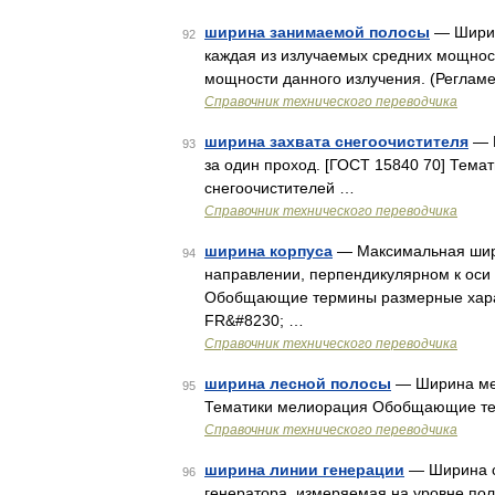
ширина занимаемой полосы
— Ширин
92
каждая из излучаемых средних мощнос
мощности данного излучения. (Регламент
Справочник технического переводчика
ширина захвата снегоочистителя
— Н
93
за один проход. [ГОСТ 15840 70] Тем
снегоочистителей …
Справочник технического переводчика
ширина корпуса
— Максимальная шири
94
направлении, перпендикулярном к оси
Обобщающие термины размерные харак
FR&#8230; …
Справочник технического переводчика
ширина лесной полосы
— Ширина меж
95
Тематики мелиорация Обобщающие те
Справочник технического переводчика
ширина линии генерации
— Ширина сп
96
генератора, измеряемая на уровне по