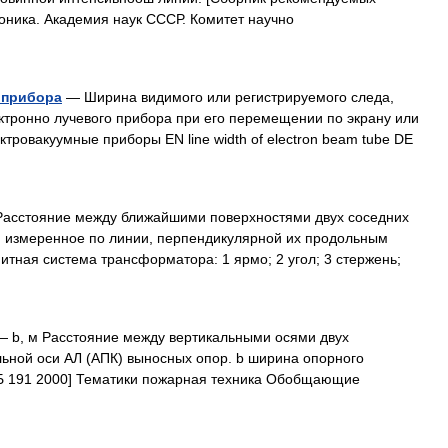
роника. Академия наук СССР. Комитет научно
 прибора
— Ширина видимого или регистрируемого следа,
ктронно лучевого прибора при его перемещении по экрану или
тровакуумные приборы EN line width of electron beam tube DE
асстояние между ближайшими поверхностями двух соседних
а, измеренное по линии, перпендикулярной их продольным
итная система трансформатора: 1 ярмо; 2 угол; 3 стержень;
 b, м Расстояние между вертикальными осями двух
ьной оси АЛ (АПК) выносных опор. b ширина опорного
НПБ 191 2000] Тематики пожарная техника Обобщающие