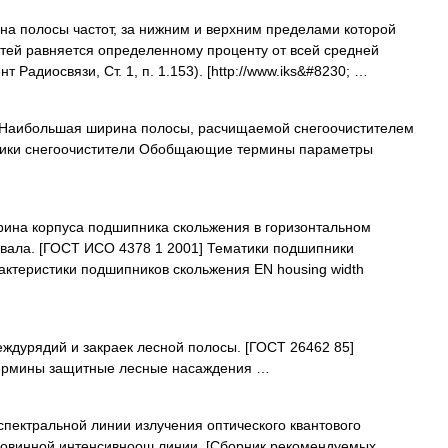
а полосы частот, за нижним и верхним пределами которой
тей равняется определенному проценту от всей средней
 Радиосвязи, Ст. 1, п. 1.153). [http://www.iks&#8230; …
аибольшая ширина полосы, расчищаемой снегоочистителем
атики снегоочистители Обобщающие термины параметры
на корпуса подшипника скольжения в горизонтальном
 вала. [ГОСТ ИСО 4378 1 2001] Тематики подшипники
теристики подшипников скольжения EN housing width
дурядий и закраек лесной полосы. [ГОСТ 26462 85]
рмины защитные лесные насаждения …
ектральной линии излучения оптического квантового
ловинной интенсивноош линии. [Сборник рекомендуемых