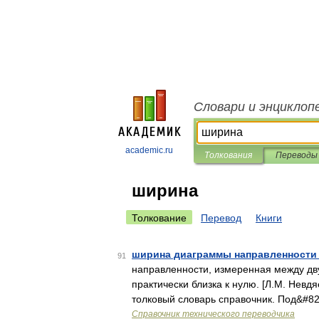
Словари и энциклоп
academic.ru
Толкования
Переводы
ширина
Толкование
Перевод
Книги
ширина диаграммы направленности
91
направленности, измеренная между дв
практически близка к нулю. [Л.М. Невд
толковый словарь справочник. Под&#8
Справочник технического переводчика