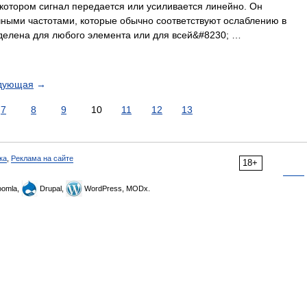
 котором сигнал передается или усиливается линейно. Он
чными частотами, которые обычно соответствуют ослаблению в
делена для любого элемента или для всей&#8230; …
дующая
→
7
8
9
10
11
12
13
ка
,
Реклама на сайте
18+
omla,
Drupal,
WordPress, MODx.