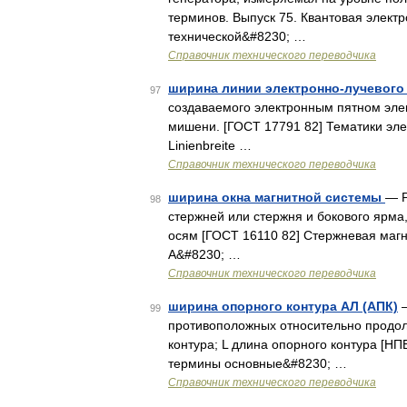
терминов. Выпуск 75. Квантовая элект
технической&#8230; …
Справочник технического переводчика
ширина линии электронно-лучевого
97
создаваемого электронным пятном эле
мишени. [ГОСТ 17791 82] Тематики элек
Linienbreite …
Справочник технического переводчика
ширина окна магнитной системы
— Р
98
стержней или стержня и бокового ярм
осям [ГОСТ 16110 82] Стержневая магн
А&#8230; …
Справочник технического переводчика
ширина опорного контура АЛ (АПК)
—
99
противоположных относительно продол
контура; L длина опорного контура [
термины основные&#8230; …
Справочник технического переводчика