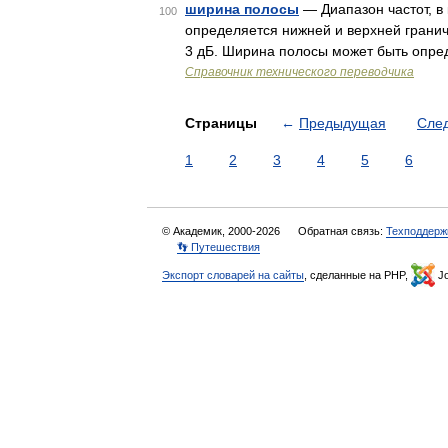
ширина полосы
— Диапазон частот, в
100
определяется нижней и верхней грани
3 дБ. Ширина полосы может быть опре
Справочник технического переводчика
Страницы
←
Предыдущая
Сле
1
2
3
4
5
6
© Академик, 2000-2026
Обратная связь:
Техподдерж
👣 Путешествия
Экспорт словарей на сайты
, сделанные на PHP,
Jo