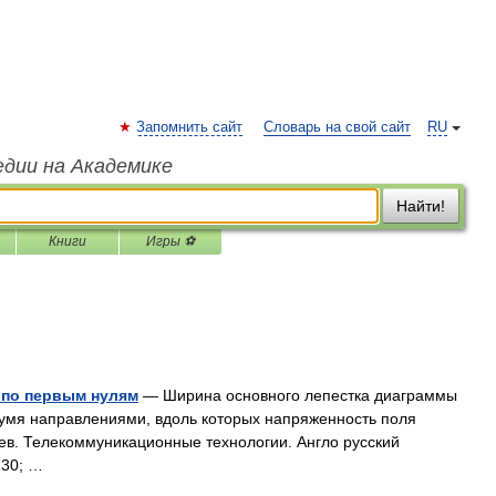
Запомнить сайт
Словарь на свой сайт
RU
едии на Академике
Найти!
Книги
Игры ⚽
 по первым нулям
— Ширина основного лепестка диаграммы
умя направлениями, вдоль которых напряженность поля
яев. Телекоммуникационные технологии. Англо русский
230; …